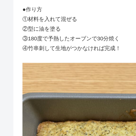
●作り方
①材料を入れて混ぜる
②型に油を塗る
③180度で予熱したオーブンで30分焼く
④竹串刺して生地がつかなければ完成！